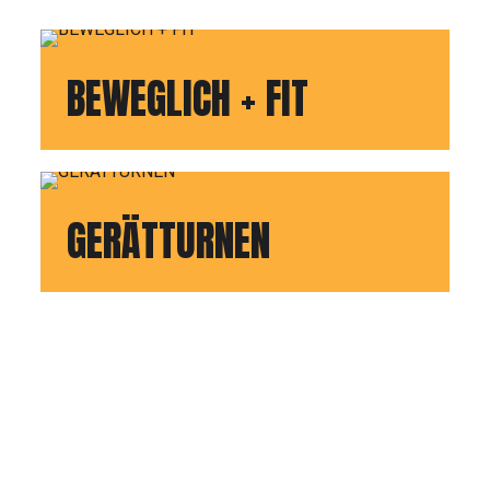
h
 LU-Maudach
BEWEGLICH + FIT
nschaft
GERÄTTURNEN