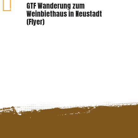
GTF Wanderung zum
Weinbiethaus in Neustadt
(Flyer)