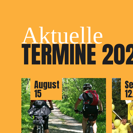
Aktuelle
TERMINE 20
August
S
15
12