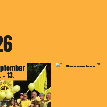
26
GTF
Nikolauswander
eptember
Dezember
. - 13.
06