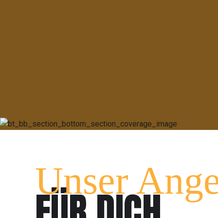
GT
Unser Ange
FÜR DICH