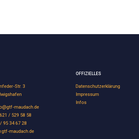
OFFIZIELLES
feder-Str. 3
Datenschutzerklärung
dwigshafen
Impressum
Infos
fo@gtf-maudach.de
621 / 529 58 58
/ 95 34 67 28
.gtf-maudach.de