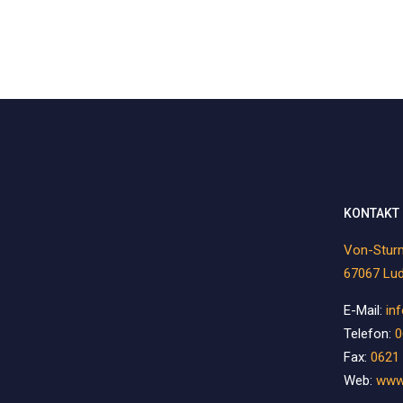
KONTAKT
Von-Sturm
67067 Lu
E-Mail:
in
Telefon:
0
Fax:
0621 
Web:
www