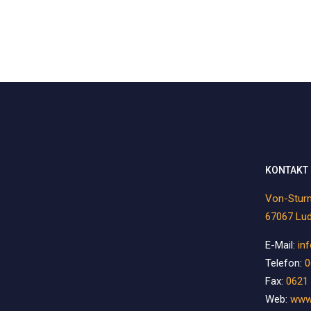
KONTAKT
Von-Sturm
67067 Lu
E-Mail:
in
Telefon:
0
Fax:
0621 
Web:
www