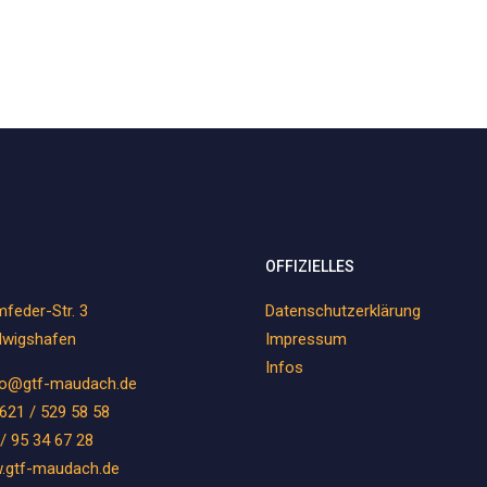
OFFIZIELLES
feder-Str. 3
Datenschutzerklärung
dwigshafen
Impressum
Infos
fo@gtf-maudach.de
621 / 529 58 58
/ 95 34 67 28
.gtf-maudach.de