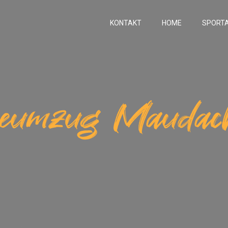
KONTAKT
HOME
SPORT
eumzug Maudach